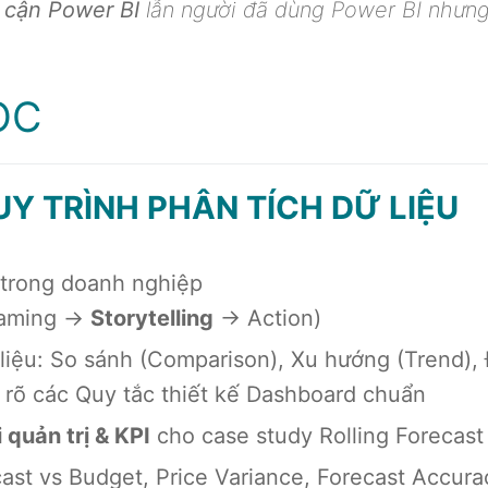
p cận Power BI
lẫn người đã dùng Power BI như
ỌC
UY TRÌNH PHÂN TÍCH DỮ LIỆU
ệu trong doanh nghiệp
raming →
Storytelling
→ Action)
 liệu: So sánh (Comparison), Xu hướng (Trend),
ểu rõ các Quy tắc thiết kế Dashboard chuẩn
 quản trị & KPI
cho case study Rolling Forecast
cast vs Budget, Price Variance, Forecast Accur