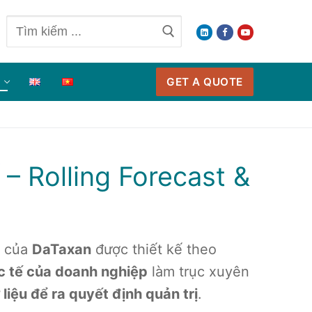
Tìm
kiếm
cho:
GET A QUOTE
O
– Rolling Forecast &
của
DaTaxan
được thiết kế theo
c tế của doanh nghiệp
làm trục xuyên
liệu để ra quyết định quản trị
.