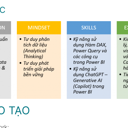
ỌC
O TẠO
ork: