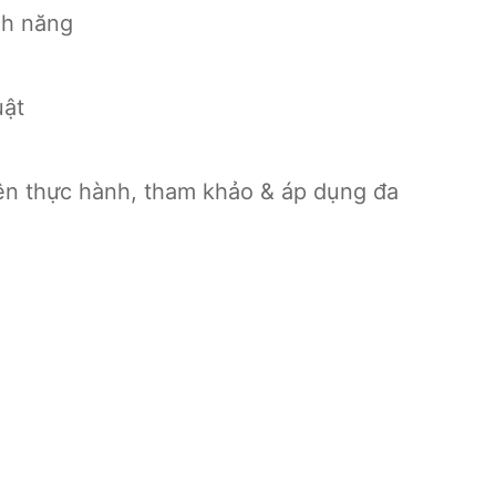
nh năng
uật
ên thực hành, tham khảo & áp dụng đa