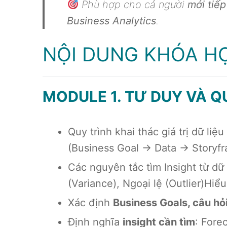
Phù hợp cho cả người
mới tiế
Business Analytics
.
NỘI DUNG KHÓA H
MODULE 1. TƯ DUY VÀ Q
Quy trình khai thác giá trị dữ li
(Business Goal → Data → Storyf
Các nguyên tắc tìm Insight từ dữ
(Variance), Ngoại lệ (Outlier)Hi
Xác định
Business Goals, câu hỏi
Định nghĩa
insight cần tìm
: Fore