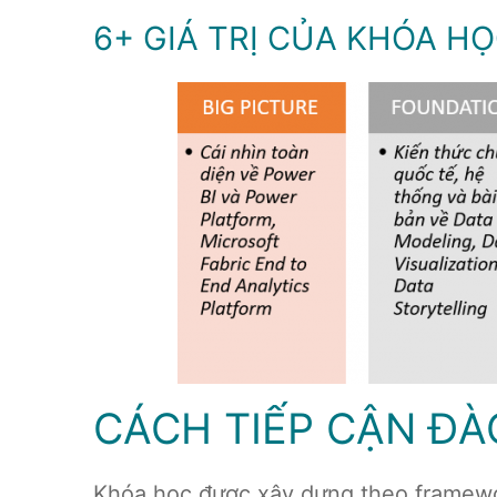
6+ GIÁ TRỊ CỦA KHÓA H
CÁCH TIẾP CẬN ĐÀ
Khóa học được xây dựng theo framew