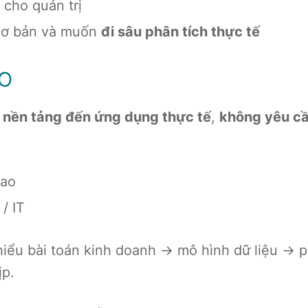
cho quản trị
 cơ bản và muốn
đi sâu phân tích thực tế
O
 nền tảng đến ứng dụng thực tế
,
không yêu cầ
cao
/ IT
 hiểu bài toán kinh doanh → mô hình dữ liệu → p
ịp.