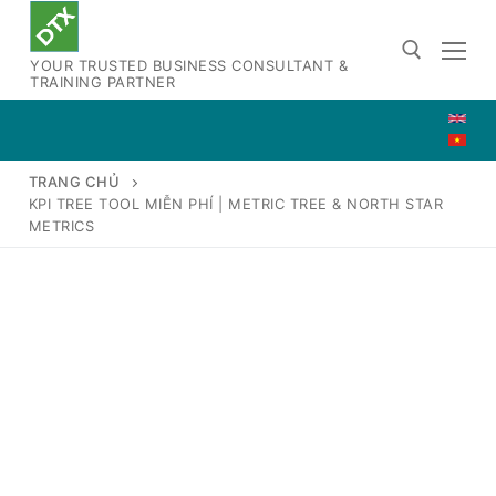
Chuyển
đến
YOUR TRUSTED BUSINESS CONSULTANT &
nội
TRAINING PARTNER
dung
Tìm kiếm cho:
TRANG CHỦ
KPI TREE TOOL MIỄN PHÍ | METRIC TREE & NORTH STAR
METRICS