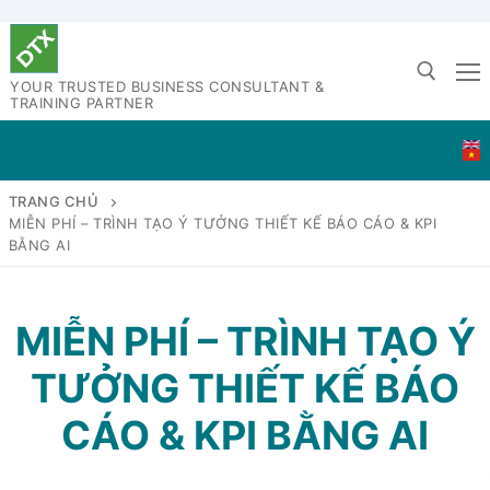
huyển
ến
YOUR TRUSTED BUSINESS CONSULTANT &
i
TRAINING PARTNER
ung
Tìm kiếm cho:
TRANG CHỦ
MIỄN PHÍ – TRÌNH TẠO Ý TƯỞNG THIẾT KẾ BÁO CÁO & KPI
BẰNG AI
MIỄN PHÍ – TRÌNH TẠO Ý
TƯỞNG THIẾT KẾ BÁO
CÁO & KPI BẰNG AI