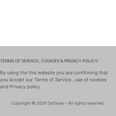
TERMS OF SERVICE, COOKIES & PRIVACY POLICY:
By using the this website you are confirming that
you accept our
Terms of Service
, use of cookies
and
Privacy policy
Copyright © 2026 DaTaxan – All rights reserved.