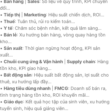
•
Bán hàng
|
Sales
: Số liệu về quy trình, KPI chuyển
đổi…
•
Tiếp thị
|
Marketing
: Hiệu suất chiến dịch, ROI…
•
Thuế
: Tuân thủ, rủi ro kiểm toán…
•
Y tế
: Chăm sóc bệnh nhân, kết quả lâm sàng…
•
Bán lẻ
: Xu hướng bán hàng, vòng quay hàng tồn
kho…
•
Sản xuất
: Thời gian ngừng hoạt động, KPI sản
xuất…
•
Chuỗi cung ứng & Vận hành
|
Supply chain
: Hàng
tồn kho, KPI giao hàng…
•
Bất động sản
: Hiệu suất bất động sản, lợi suất cho
thuê, xu hướng lấp đầy…
•
Hàng tiêu dùng nhanh
|
FMCG
: Doanh số bán ra,
tình trạng hàng tồn kho, ROI khuyến mãi…
•
Giáo dục
: Kết quả học tập của sinh viên, xu hướng
tuyển sinh, hiệu quả giảng viên…