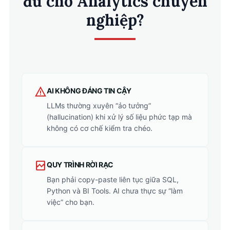
đủ cho Analytics chuyên
nghiệp?
report_problem
AI KHÔNG ĐÁNG TIN CẬY
LLMs thường xuyên “ảo tưởng”
(hallucination) khi xử lý số liệu phức tạp mà
không có cơ chế kiểm tra chéo.
broken_image
QUY TRÌNH RỜI RẠC
Bạn phải copy-paste liên tục giữa SQL,
Python và BI Tools. AI chưa thực sự “làm
việc” cho bạn.