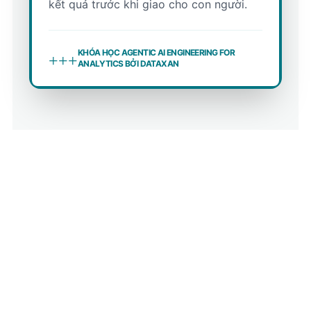
kết quả trước khi giao cho con người.
KHÓA HỌC AGENTIC AI ENGINEERING FOR
+++
ANALYTICS BỞI DATAXAN
Sự Khác Biệt Đột Phá
Vượt xa những khóa học AI Prompting
thông thường trên thị trường.