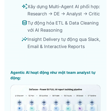
auto_awesome
Xây dựng Multi-Agent AI phối hợp:
Research -> DE -> Analyst -> Critic
database
Tự động hóa ETL & Data Cleaning
với AI Reasoning
insights
Insight Delivery tự động qua Slack,
Email & Interactive Reports
Agentic AI hoạt động như một team analyst tự
động: