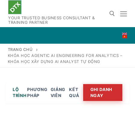
Chuyển
đến
YOUR TRUSTED BUSINESS CONSULTANT &
nội
TRAINING PARTNER
dung
Tìm kiếm cho:
TRANG CHỦ
KHÓA HỌC AGENTIC AI ENGINEERING FOR ANALYTICS –
KHÓA HỌC XÂY DỰNG AI ANALYST TỰ ĐỘNG
LỘ
PHƯƠNG
GIẢNG
KẾT
GHI DANH
TRÌNH
PHÁP
VIÊN
QUẢ
NGAY