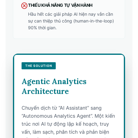
cancel
THIẾU KHẢ NĂNG TỰ VẬN HÀNH
Hầu hết các giải pháp AI hiện nay vẫn cần
sự can thiệp thủ công (human-in-the-loop)
90% thời gian.
THE SOLUTION
Agentic Analytics
Architecture
Chuyển dịch từ “AI Assistant” sang
“Autonomous Analytics Agent”. Một kiến
trúc nơi AI tự động lập kế hoạch, truy
vấn, làm sạch, phân tích và phản biện