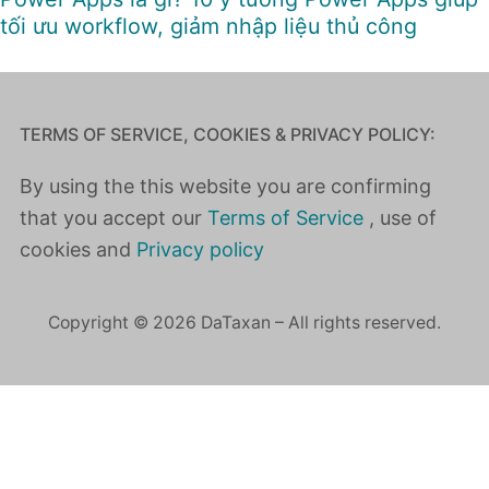
tối ưu workflow, giảm nhập liệu thủ công
TERMS OF SERVICE, COOKIES & PRIVACY POLICY:
By using the this website you are confirming
that you accept our
Terms of Service
, use of
cookies and
Privacy policy
Copyright © 2026 DaTaxan – All rights reserved.