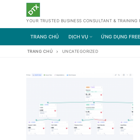
Chuyển
đến
YOUR TRUSTED BUSINESS CONSULTANT & TRAINING
nội
dung
TRANG CHỦ
DỊCH VỤ
ỨNG DỤNG FRE
TRANG CHỦ
UNCATEGORIZED