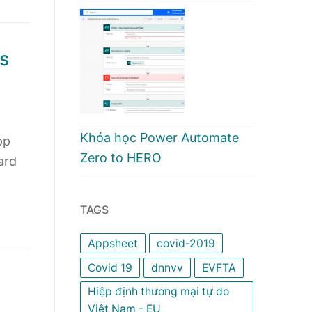
s
Khóa học Power Automate
pp
Zero to HERO
ard
TAGS
Appsheet
covid-2019
Covid 19
dnnvv
EVFTA
Hiệp định thương mại tự do
Việt Nam - EU