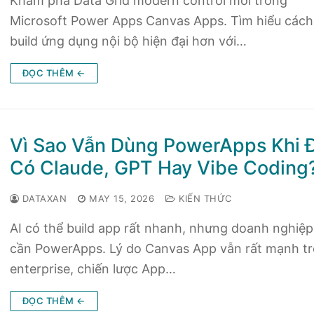
Khám phá Data Grid modern control mới trong
Microsoft Power Apps Canvas Apps. Tìm hiểu cách
build ứng dụng nội bộ hiện đại hơn với…
ĐỌC THÊM ←
Vì Sao Vẫn Dùng PowerApps Khi 
Có Claude, GPT Hay Vibe Coding
DATAXAN
MAY 15, 2026
KIẾN THỨC
AI có thể build app rất nhanh, nhưng doanh nghiệp
cần PowerApps. Lý do Canvas App vẫn rất mạnh t
enterprise, chiến lược App…
ĐỌC THÊM ←