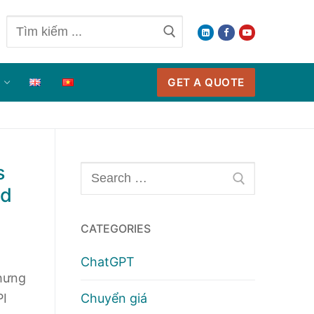
Tìm
kiếm
cho:
GET A QUOTE
O
s
Tìm
ld
kiếm
cho:
CATEGORIES
ChatGPT
hưng
Chuyển giá
PI