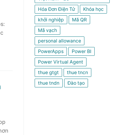
Hóa Đơn Điện Tử
Khóa học
khởi nghiệp
Mã QR
s:
Mã vạch
ọc
personal allowance
PowerApps
Power BI
Power Virtual Agent
thue gtgt
thue tncn
thue tndn
Đào tạo
h
op
 hơn