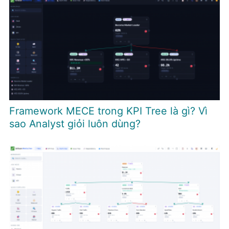
Framework MECE trong KPI Tree là gì? Vì
sao Analyst giỏi luôn dùng?