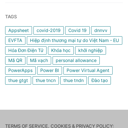
TAGS
Appsheet
covid-2019
Covid 19
dnnvv
EVFTA
Hiệp định thương mại tự do Việt Nam - EU
Hóa Đơn Điện Tử
Khóa học
khởi nghiệp
Mã QR
Mã vạch
personal allowance
PowerApps
Power BI
Power Virtual Agent
thue gtgt
thue tncn
thue tndn
Đào tạo
TERMS OF SERVICE, COOKIES & PRIVACY POLICY: