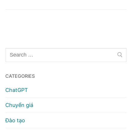
Tìm
kiếm
cho:
CATEGORIES
ChatGPT
Chuyển giá
Đào tạo